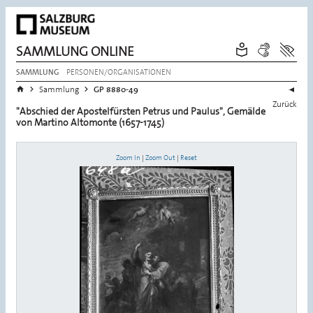
SAMMLUNG ONLINE
PERSONEN/ORGANISATIONEN
SAMMLUNG
Sie befinden sich hier:
>
>
Startseite
Sammlung
GP 8880-49
Zurück
"Abschied der Apostelfürsten Petrus und Paulus", Gemälde
von Martino Altomonte (1657-1745)
Zoom In
|
Zoom Out
|
Reset