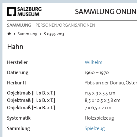
SAMMLUNG ONLIN
SAMMLUNG
PERSONEN/ORGANISATIONEN
Sie befinden sich hier:
Startseite
>
>
Sammlung
S 0395-2013
Hahn
Hersteller
Wilhelm
Datierung
1960 – 1970
Herkunft
Ybbs an der Donau, Öster
Objektmaß [H. x B. x T.]
11,5 x 9 x 3,5 cm
Objektmaß [H. x B. x T.]
8,5 x 10,5 x 3,8 cm
Objektmaß [H. x B. x T.]
7 x 6,5 x 2 cm
Systematik
Holzspielzeug
Sammlung
Spielzeug