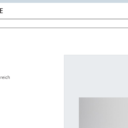
E
reich