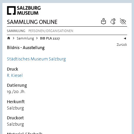
SAMMLUNG ONLINE
PERSONEN/ORGANISATIONEN
SAMMLUNG
Sie befinden sich hier:
>
>
Startseite
Sammlung
BIB PLA 2227
Zurück
Bildnis - Ausstellung
Städtisches Museum Salzburg
Druck
R. Kiesel
Datierung
19./20. Jh.
Herkunft
Salzburg
Druckort
Salzburg