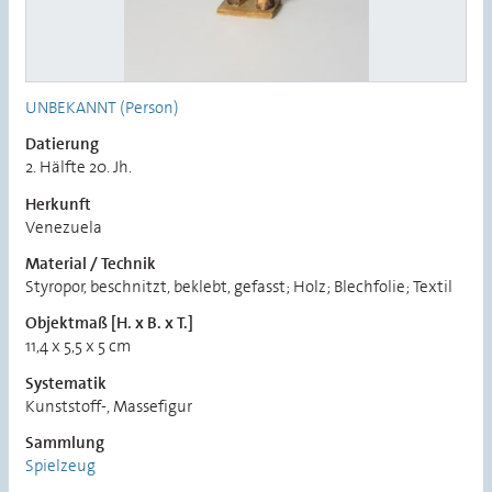
UNBEKANNT (Person)
Datierung
2. Hälfte 20. Jh.
Herkunft
Venezuela
Material / Technik
Styropor, beschnitzt, beklebt, gefasst; Holz; Blechfolie; Textil
Objektmaß [H. x B. x T.]
11,4 x 5,5 x 5 cm
Systematik
Kunststoff-, Massefigur
Sammlung
Spielzeug