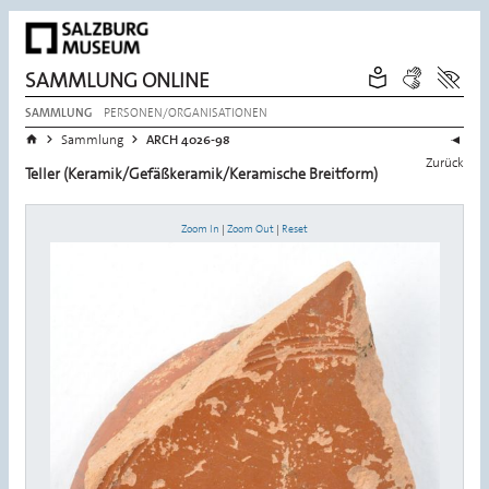
SAMMLUNG ONLINE
PERSONEN/ORGANISATIONEN
SAMMLUNG
Sie befinden sich hier:
>
>
Startseite
Sammlung
ARCH 4026-98
Zurück
Teller (Keramik/Gefäßkeramik/Keramische Breitform)
Zoom In
|
Zoom Out
|
Reset