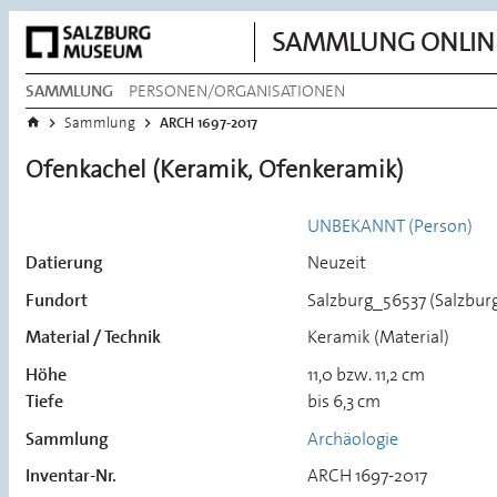
SAMMLUNG ONLIN
SAMMLUNG
PERSONEN/ORGANISATIONEN
Sie befinden sich hier:
Startseite
>
>
Sammlung
ARCH 1697-2017
Ofenkachel (Keramik, Ofenkeramik)
UNBEKANNT (Person)
Datierung
Neuzeit
Fundort
Salzburg_56537 (Salzburg
Material / Technik
Keramik (Material)
Höhe
11,0 bzw. 11,2 cm
Tiefe
bis 6,3 cm
Sammlung
Archäologie
Inventar-Nr.
ARCH 1697-2017