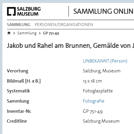
SAMMLUNG ONLIN
SAMMLUNG
PERSONEN/ORGANISATIONEN
Sie befinden sich hier:
Startseite
>
>
Sammlung
GP 751-49
Jakob und Rahel am Brunnen, Gemälde von J
UNBEKANNT (Person)
Verortung
Salzburg, Museum
Bildmaß [H. x B.]
13 x 18 cm
Systematik
Fotoglasplatte
Sammlung
Fotografie
Inventar-Nr.
GP 751-49
Creditline
Salzburg Museum