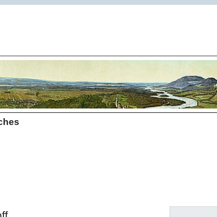
sches
ff.