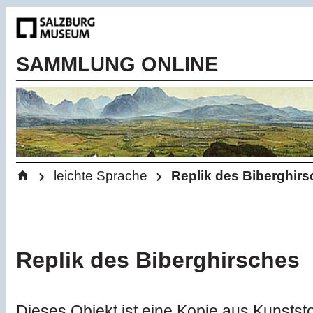
SAMMLUNG ONLINE
Startseite
Sie befinden sich hier:
>
>
leichte Sprache
Replik des Biberghir
Replik des Biberghirsches
Dieses Objekt ist eine Kopie aus Kunststo