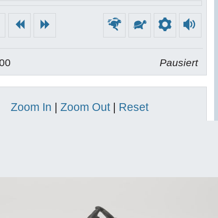
ielen
Neustart
Zurück
Vorwärts
Schneller
Langsamer
Einstellu
Lau
:00
Pausiert
Zoom In
|
Zoom Out
|
Reset