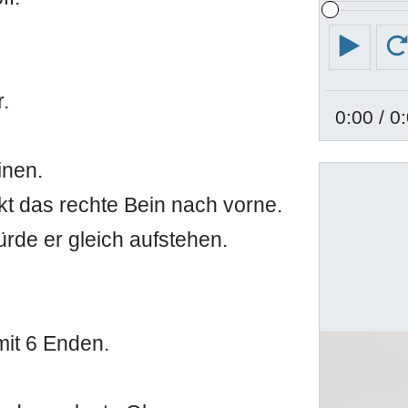
Absp
r.
0:00
/ 0
inen.
ckt das rechte Bein nach vorne.
rde er gleich aufstehen.
mit 6 Enden.