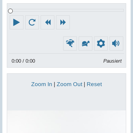
Abspielen
Neustart
Zurück
Vorwärts
Schneller
Langsamer
Einstellu
Lau
0:00
/ 0:00
Pausiert
Zoom In
|
Zoom Out
|
Reset