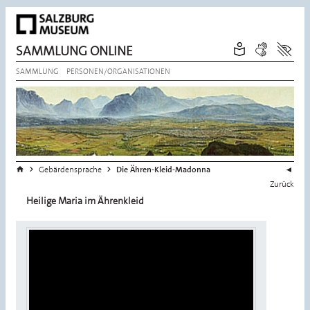
SAMMLUNG ONLINE
SAMMLUNG
PERSONEN/ORGANISATIONEN
Sie befinden sich hier:
>
>
Startseite
Gebärdensprache
Die Ähren-Kleid-Madonna
Zurück
Heilige Maria im Ährenkleid