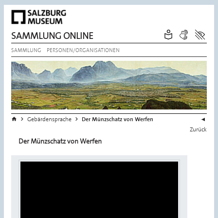
SAMMLUNG ONLINE
SAMMLUNG
PERSONEN/ORGANISATIONEN
Sie befinden sich hier:
>
>
Startseite
Gebärdensprache
Der Münzschatz von Werfen
Zurück
Der Münzschatz von Werfen