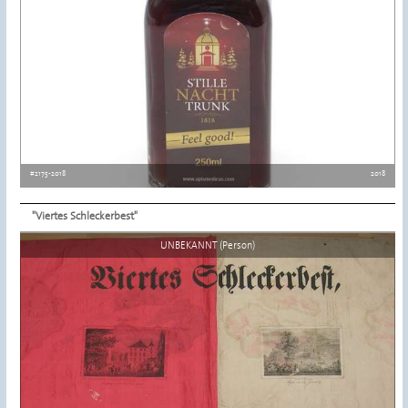
#2175-2018
2018
"Viertes Schleckerbest"
Details ansehen
UNBEKANNT (Person)