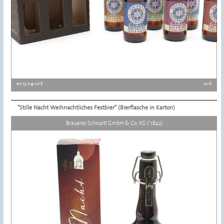
#2173 a-g-2018
2018
"Stille Nacht Weihnachtliches Festbier" (Bierflasche in Karton)
Details ansehen
Brauerei Schnaitl GmbH & Co. KG (*1842)