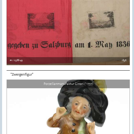
#K 12388-49
1836
"Zwergenfigur"
Details ansehen
Porzellanmanufaktur Ginori (*1737)