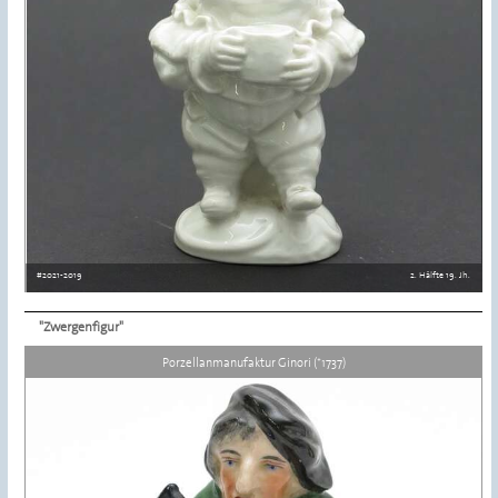
#2021-2019
2. Hälfte 19. Jh.
"Zwergenfigur"
Details ansehen
Porzellanmanufaktur Ginori (*1737)