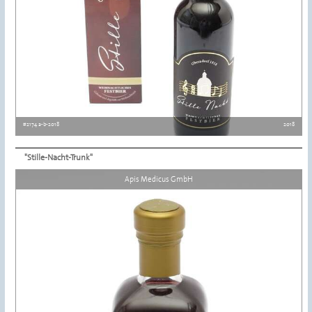
#2174 a-b-2018
2018
"Stille-Nacht-Trunk"
Details ansehen
Apis Medicus GmbH