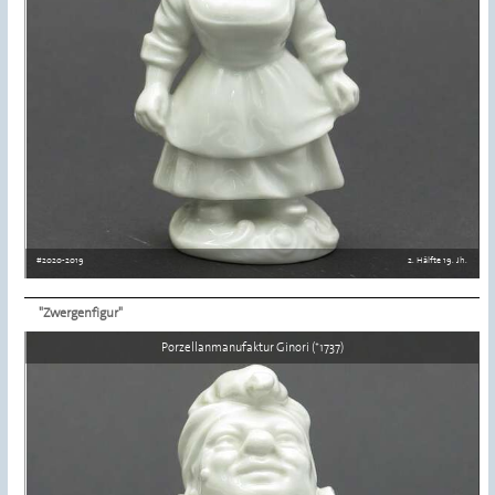
#2020-2019
2. Hälfte 19. Jh.
"Zwergenfigur"
Details ansehen
Porzellanmanufaktur Ginori (*1737)