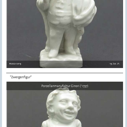
#2022-2019
19./20. Jh.
"Zwergenfigur"
Details ansehen
Porzellanmanufaktur Ginori (*1737)